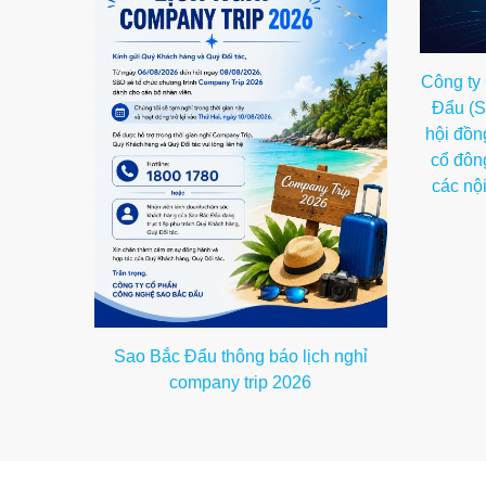
Công ty
Đẩu (S
hội đồn
cổ đôn
các nộ
Sao Bắc Đẩu thông báo lịch nghỉ
company trip 2026