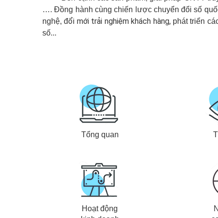
…. Đồng hành cùng chiến lược chuyển đổi số quốc g
ổi
mới trải nghiệm khách hàng,
nghệ, đ
phát triển c
số...
Tổng quan
T
Hoạt động
N