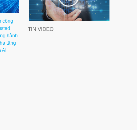
h công
usted
TIN VIDEO
Đồng hành
hạ tầng
 AI