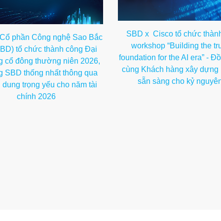
SBD x Cisco tổ chức thàn
 Cổ phần Công nghệ Sao Bắc
workshop “Building the tr
BD) tổ chức thành công Đại
foundation for the AI era” - 
g cổ đông thường niên 2026,
cùng Khách hàng xây dựng 
g SBD thống nhất thông qua
sẵn sàng cho kỷ nguyên
i dung trọng yếu cho năm tài
chính 2026