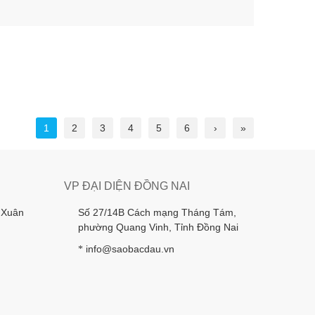
1
2
3
4
5
6
›
»
VP ĐẠI DIỆN ĐỒNG NAI
 Xuân
Số 27/14B Cách mạng Tháng Tám,
phường Quang Vinh, Tỉnh Đồng Nai
info@saobacdau.vn
*