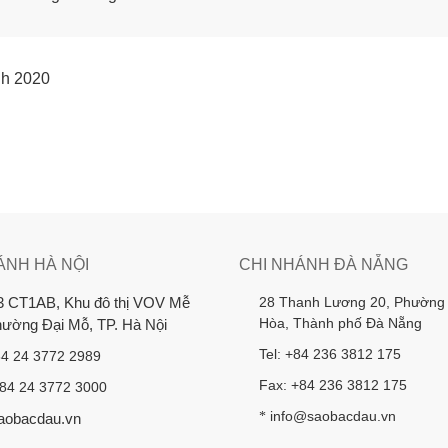
nh 2020
ÁNH HÀ NỘI
CHI NHÁNH ĐÀ NẴNG
28 Thanh Lương 20, Phường
3 CT1AB, Khu đô thị VOV Mễ
Hòa, Thành phố Đà Nẵng
Phường Đại Mỗ, TP. Hà Nội
Tel: +84 236 3812 175
84 24 3772 2989
Fax: +84 236 3812 175
+84 24 3772 3000
info@saobacdau.vn
*
aobacdau.vn