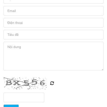
Hình
ảnh
mới