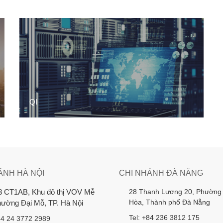
QI
ÁNH HÀ NỘI
CHI NHÁNH ĐÀ NẴNG
28 Thanh Lương 20, Phường
3 CT1AB, Khu đô thị VOV Mễ
Hòa, Thành phố Đà Nẵng
Phường Đại Mỗ, TP. Hà Nội
Tel: +84 236 3812 175
84 24 3772 2989