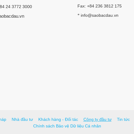
Fax: +84 236 3812 175
+84 24 3772 3000
info@saobacdau.vn
*
aobacdau.vn
háp
Nhà đầu tư
Khách hàng - Đối tác
Công ty đầu tư
Tin tức
Chính sách Bảo vệ Dữ liệu Cá nhân