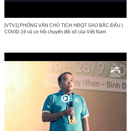
[VTV1] PHỎNG VẤN CHỦ TỊCH HĐQT SAO BẮC ĐẨU |
COVID-19 và cơ hội chuyển đổi số của Việt Nam