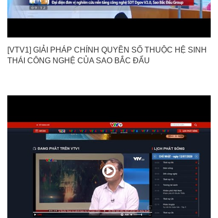
[VTV1] GIẢI PHÁP CHÍNH QUYỀN SỐ THUỘC HỆ SINH
THÁI CÔNG NGHỆ CỦA SAO BẮC ĐẨU