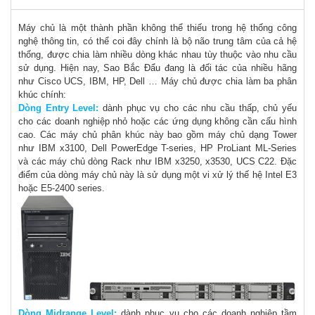
Máy chủ là một thành phần không thể thiếu trong hệ thống công
nghệ thông tin, có thể coi đây chính là bộ não trung tâm của cả hệ
thống, được chia làm nhiều dòng khác nhau tùy thuộc vào nhu cầu
sử dụng. Hiện nay, Sao Bắc Đẩu đang là đối tác của nhiều hãng
như Cisco UCS, IBM, HP, Dell … Máy chủ được chia làm ba phân
khúc chính:
Dòng Entry Level:
dành phục vụ cho các nhu cầu thấp, chủ yếu
cho các doanh nghiệp nhỏ hoặc các ứng dụng không cần cấu hình
cao. Các máy chủ phân khúc này bao gồm máy chủ dạng Tower
như IBM x3100, Dell PowerEdge T-series, HP ProLiant ML-Series
và các máy chủ dòng Rack như IBM x3250, x3530, UCS C22. Đặc
điểm của dòng máy chủ này là sử dụng một vi xử lý thế hệ Intel E3
hoặc E5-2400 series.
Dòng Midrange Level:
dành phục vụ cho các doanh nghiệp tầm