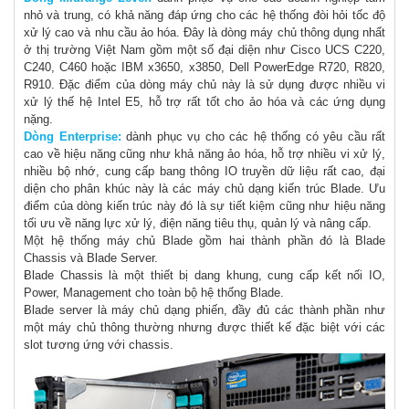
nhỏ và trung, có khả năng đáp ứng cho các hệ thống đòi hỏi tốc độ
xử lý cao và nhu cầu ảo hóa. Đây là dòng máy chủ thông dụng nhất
ở thị trường Việt Nam gồm một số đại diện như Cisco UCS C220,
C240, C460 hoặc IBM x3650, x3850, Dell PowerEdge R720, R820,
R910. Đặc điểm của dòng máy chủ này là sử dụng được nhiều vi
xử lý thế hệ Intel E5, hỗ trợ rất tốt cho ảo hóa và các ứng dụng
nặng.
Dòng Enterprise:
dành phục vụ cho các hệ thống có yêu cầu rất
cao về hiệu năng cũng như khả năng ảo hóa, hỗ trợ nhiều vi xử lý,
nhiều bộ nhớ, cung cấp bang thông IO truyền dữ liệu rất cao, đại
diện cho phân khúc này là các máy chủ dạng kiến trúc Blade. Ưu
điểm của dòng kiến trúc này đó là sự tiết kiệm cũng như hiệu năng
tối ưu về năng lực xử lý, điện năng tiêu thụ, quản lý và nâng cấp.
Một hệ thống máy chủ Blade gồm hai thành phần đó là Blade
Chassis và Blade Server.
Blade Chassis là một thiết bị dang khung, cung cấp kết nối IO,
Power, Management cho toàn bộ hệ thống Blade.
Blade server là máy chủ dạng phiến, đầy đủ các thành phần như
một máy chủ thông thường nhưng được thiết kế đặc biệt với các
slot tương ứng với chassis.