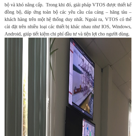
bộ và khó nâng cấp. Trong khi đó, giải pháp VTOS được thiết kế
đồng bộ, đáp ứng toàn bộ các yêu cầu của cảng – hãng tàu –
khách hàng trên một hệ thống duy nhất. Ngoài ra, VTOS có thể
cài đặt trên nhiều loại các thiết bị khác nhau như IOS, Windows,
Android, giúp tiết kiệm chi phí đầu tư và tiện lợi cho người dùng.