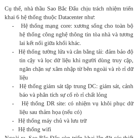
Cụ thể, nhà thầu Sao Bắc Đẩu chịu trách nhiệm triển
khai 6 hệ thống thuộc Datacenter như:
-
Hệ thống mạng core:
xương sống cho toàn bộ
hệ thống công nghệ thông tin tòa nhà và tương
lai kết nối giữa khối khác.
-
Hệ thống tường lửa và cân bằng tải: đảm bảo độ
tin cậy và lọc dữ liệu khi người dùng truy cập,
ngăn chặn sự xâm nhập từ bên ngoài và rò rỉ dữ
liệu
-
Hệ thống giám sát tập trung DC: giám sát, cảnh
báo và phân tích sự cố rò rỉ chất lỏng
-
Hệ thống DR site: có nhiệm vụ khôi phục dữ
liệu sau thảm họa (nếu có)
-
Hệ thống máy chủ và lưu trữ
-
Hệ thống wifi
Ngoài ra, Sao Bắc Đẩu còn triển khai lắp đặt các thiết