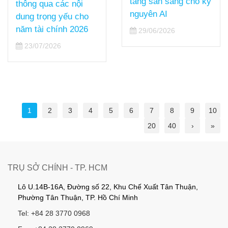
tầng sẵn sàng cho kỷ
thông qua các nội
nguyên AI
dung trọng yếu cho
năm tài chính 2026
29/06/2026
23/07/2026
1
2
3
4
5
6
7
8
9
10
20
40
›
»
TRỤ SỞ CHÍNH - TP. HCM
Lô U.14B-16A, Đường số 22, Khu Chế Xuất Tân Thuận,
Phường Tân Thuận, TP. Hồ Chí Minh
Tel: +84 28 3770 0968