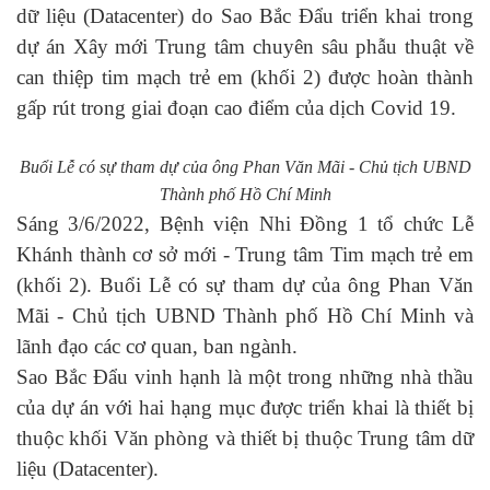
dữ liệu (Datacenter) do
Sao Bắc Đẩu triển khai trong
dự án Xây mới Trung tâm chuyên sâu phẫu thuật về
can thiệp tim mạch trẻ em (khối 2) được hoàn thành
gấp rút trong giai đoạn cao điểm của dịch Covid 19.
Buổi
Lễ
có sự tham dự của ông Phan Văn Mãi - Chủ tịch UBND
Thành phố Hồ Chí Minh
Sáng 3/6/2022, Bệnh viện Nhi Đồng 1 tổ chức
L
ễ
K
hánh thành cơ sở mới - Trung tâm Tim mạch trẻ em
(khối 2). Buổi
Lễ
có sự tham dự của ông Phan Văn
Mãi - Chủ tịch UBND Thành phố Hồ Chí Minh và
lãnh đạo các cơ quan
, ban ngành.
Sao Bắc Đẩu vinh hạnh là một trong những nhà thầu
của dự án với hai hạng mục được triển khai là thiết bị
thuộc khối Văn phòng và thiết bị thuộc
Trung tâm dữ
liệu (Datacenter)
.