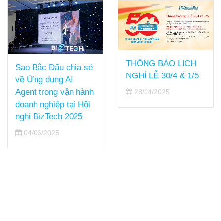
THÔNG BÁO LỊCH
NGHỈ LỄ 30/4 & 1/5
28/04/2025
Sao Bắc Đẩu và
Cisco trình diễn giải
pháp AI bảo mật tại
DCCI Summit 2025
22/04/2025