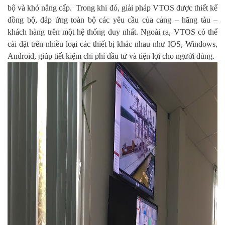
bộ và khó nâng cấp. Trong khi đó, giải pháp VTOS được thiết kế
đồng bộ, đáp ứng toàn bộ các yêu cầu của cảng – hãng tàu –
khách hàng trên một hệ thống duy nhất. Ngoài ra, VTOS có thể
cài đặt trên nhiều loại các thiết bị khác nhau như IOS, Windows,
Android, giúp tiết kiệm chi phí đầu tư và tiện lợi cho người dùng.