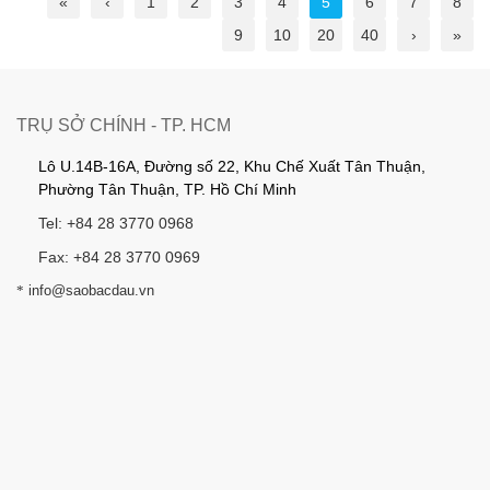
«
‹
1
2
3
4
5
6
7
8
9
10
20
40
›
»
TRỤ SỞ CHÍNH - TP. HCM
Lô U.14B-16A, Đường số 22, Khu Chế Xuất Tân Thuận,
Phường Tân Thuận, TP. Hồ Chí Minh
Tel: +84 28 3770 0968
Fax: +84 28 3770 0969
*
info@saobacdau.vn