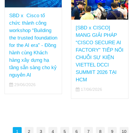
SBD x Cisco tổ
chức thành công
[SBD x CISCO]
workshop “Building
MANG GIẢI PHÁP
the trusted foundation
“CISCO SECURE AI
for the AI era” - Đồng
FACTORY” TIẾP NỐI
hành cùng Khách
CHUỖI SỰ KIỆN
hàng xây dựng hạ
VIETTEL DCCI
tầng sẵn sàng cho kỷ
SUMMIT 2026 TẠI
nguyên AI
HCM
29/06/2026
17/06/2026
1
2
3
4
5
6
7
8
9
10