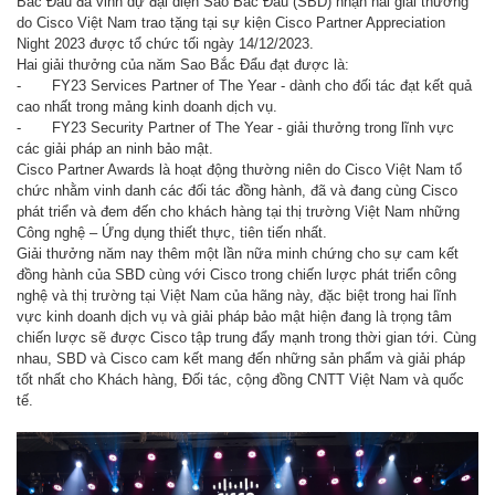
Bắc Đẩu đã vinh dự đại diện Sao Bắc Đẩu (SBD) nhận hai giải thưởng
do Cisco Việt Nam trao tặng tại sự kiện Cisco Partner Appreciation
Night 2023 được tổ chức tối ngày 14/12/2023.
Hai giải thưởng của năm Sao Bắc Đẩu đạt được là:
-
FY23 Services Partner of The Year - dành cho đối tác đạt kết quả
cao nhất trong mảng kinh doanh dịch vụ.
-
FY23 Security Partner of The Year - giải thưởng trong lĩnh vực
các giải pháp an ninh bảo mật.
Cisco Partner Awards là hoạt động thường niên do Cisco Việt Nam tổ
chức nhằm vinh danh các đối tác đồng hành, đã và đang cùng Cisco
phát triển và đem đến cho khách hàng tại thị trường Việt Nam những
Công nghệ – Ứng dụng thiết thực, tiên tiến nhất.
Giải thưởng năm nay thêm một lần nữa minh chứng cho sự cam kết
đồng hành của SBD cùng với Cisco trong chiến lược phát triển công
nghệ và thị trường tại Việt Nam của hãng này, đặc biệt trong hai lĩnh
vực kinh doanh dịch vụ và giải pháp bảo mật hiện đang là trọng tâm
chiến lược sẽ được Cisco tập trung đẩy mạnh trong thời gian tới. Cùng
nhau, SBD và Cisco cam kết mang đến những sản phẩm và giải pháp
tốt nhất cho Khách hàng, Đối tác, cộng đồng CNTT Việt Nam và quốc
tế.