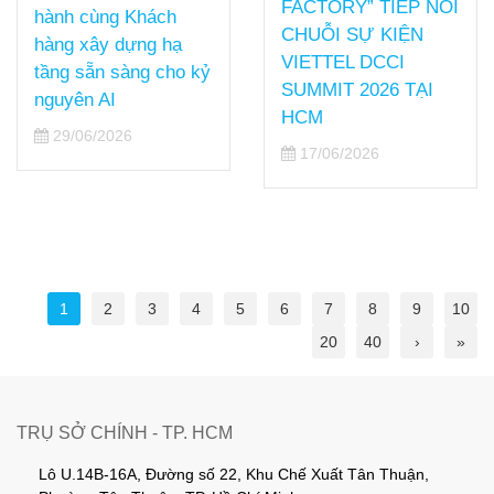
FACTORY” TIẾP NỐI
hành cùng Khách
CHUỖI SỰ KIỆN
hàng xây dựng hạ
VIETTEL DCCI
tầng sẵn sàng cho kỷ
SUMMIT 2026 TẠI
nguyên AI
HCM
29/06/2026
17/06/2026
1
2
3
4
5
6
7
8
9
10
20
40
›
»
TRỤ SỞ CHÍNH - TP. HCM
Lô U.14B-16A, Đường số 22, Khu Chế Xuất Tân Thuận,