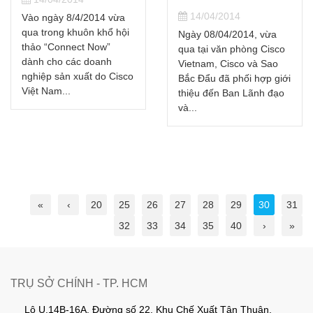
14/04/2014
Vào ngày 8/4/2014 vừa
qua trong khuôn khổ hội
Ngày 08/04/2014, vừa
thảo “Connect Now”
qua tại văn phòng Cisco
dành cho các doanh
Vietnam, Cisco và Sao
nghiệp sản xuất do Cisco
Bắc Đẩu đã phối hợp giới
Việt Nam...
thiệu đến Ban Lãnh đạo
và...
«
‹
20
25
26
27
28
29
30
31
32
33
34
35
40
›
»
TRỤ SỞ CHÍNH - TP. HCM
Lô U.14B-16A, Đường số 22, Khu Chế Xuất Tân Thuận,