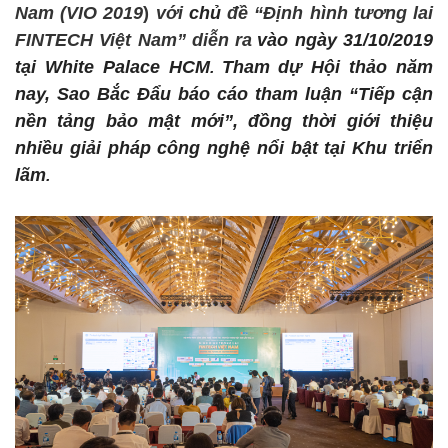
Nam (VIO 2019
)
với
chủ
đề
“
Định hình tương
lai
FINTECH V
iệt Nam” diễn ra
vào ngày 31/10/2019
tại White Palace HCM
Tham dự Hội thảo năm
.
nay, Sao Bắc Đẩu báo cáo tham luận “Tiếp cận
nền tảng bảo mật mới”, đồng thời giới thiệu
nhiều giải pháp công nghệ nổi bật tại Khu triển
lãm
.