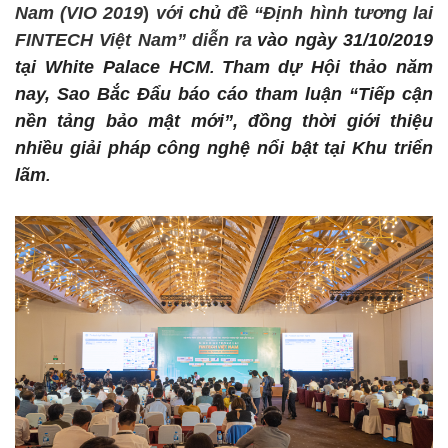
Nam (VIO 2019
)
với
chủ
đề
“
Định hình tương
lai
FINTECH V
iệt Nam” diễn ra
vào ngày 31/10/2019
tại White Palace HCM
Tham dự Hội thảo năm
.
nay, Sao Bắc Đẩu báo cáo tham luận “Tiếp cận
nền tảng bảo mật mới”, đồng thời giới thiệu
nhiều giải pháp công nghệ nổi bật tại Khu triển
lãm
.