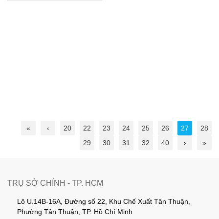
«
‹
20
22
23
24
25
26
27
28
29
30
31
32
40
›
»
TRỤ SỞ CHÍNH - TP. HCM
Lô U.14B-16A, Đường số 22, Khu Chế Xuất Tân Thuận,
Phường Tân Thuận, TP. Hồ Chí Minh