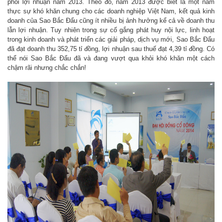
phối lợi nhuận năm 2013. Theo đó, năm 2013 được biết là một năm
thực sự khó khăn chung cho các doanh nghiệp Việt Nam, kết quả kinh
doanh của Sao Bắc Đẩu cũng ít nhiều bị ảnh hưởng kể cả về doanh thu
lẫn lợi nhuận. Tuy nhiên trong sự cố gắng phát huy nội lực, linh hoạt
trong kinh doanh và phát triển các giải pháp, dịch vụ mới, Sao Bắc Đẩu
đã đạt doanh thu 352,75 tỉ đồng, lợi nhuận sau thuế đạt 4,39 tỉ đồng. Có
thể nói Sao Bắc Đẩu đã và đang vượt qua khỏi khó khăn một cách
chậm rãi nhưng chắc chắn!