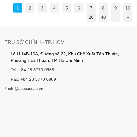
1
2
3
4
5
6
7
8
9
10
20
40
›
»
TRỤ SỞ CHÍNH - TP. HCM
Lô U.14B-16A, Đường số 22, Khu Chế Xuất Tân Thuận,
Phường Tân Thuận, TP. Hồ Chí Minh
Tel: +84 28 3770 0968
Fax: +84 28 3770 0969
*
info@saobacdau.vn