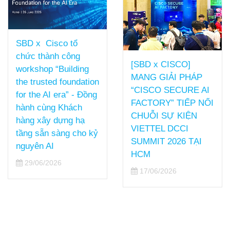
SBD x Cisco tổ
chức thành công
[SBD x CISCO]
workshop “Building
MANG GIẢI PHÁP
the trusted foundation
“CISCO SECURE AI
for the AI era” - Đồng
FACTORY” TIẾP NỐI
hành cùng Khách
CHUỖI SỰ KIỆN
hàng xây dựng hạ
VIETTEL DCCI
tầng sẵn sàng cho kỷ
SUMMIT 2026 TẠI
nguyên AI
HCM
29/06/2026
17/06/2026