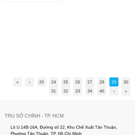
«
‹
20
24
25
26
27
28
29
30
31
32
33
34
40
›
»
TRỤ SỞ CHÍNH - TP. HCM
Lô U.14B-16A, Đường số 22, Khu Chế Xuất Tân Thuận,
Phường Tân Thuận, TP. Hồ Chí Minh