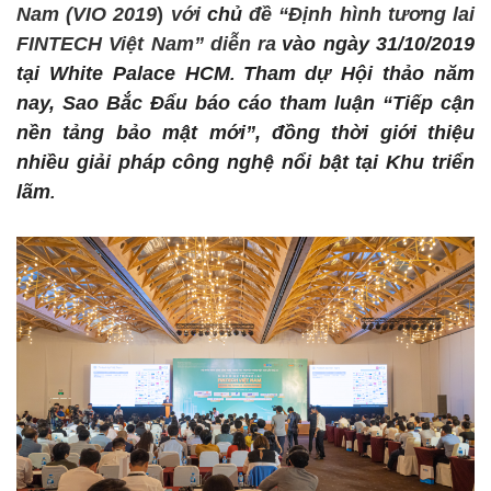
Nam (VIO 2019
)
với
chủ
đề
“
Định hình tương
lai
FINTECH V
iệt Nam” diễn ra
vào ngày 31/10/2019
tại White Palace HCM
Tham dự Hội thảo năm
.
nay, Sao Bắc Đẩu báo cáo tham luận “Tiếp cận
nền tảng bảo mật mới”, đồng thời giới thiệu
nhiều giải pháp công nghệ nổi bật tại Khu triển
lãm
.