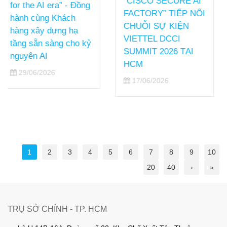
“CISCO SECURE AI
22/05/2026
FACTORY” TIẾP NỐI
CHUỖI SỰ KIỆN
VIETTEL DCCI
SUMMIT 2026 TẠI
HCM
17/06/2026
1
2
3
4
5
6
7
8
9
10
20
40
›
»
TRỤ SỞ CHÍNH - TP. HCM