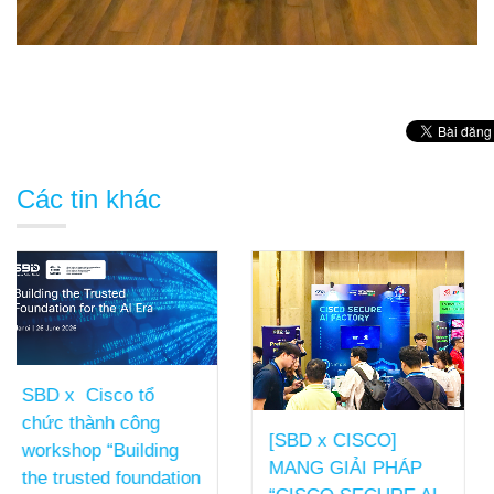
Các tin khác
SBD TỔNG KẾT
[SBD x CISCO]
NĂM TÀI CHÍNH
MANG GIẢI PHÁP
FY25