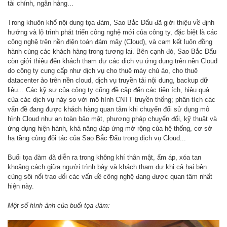
tài chính, ngân hàng...
Trong khuôn khổ nội dung tọa đàm, Sao Bắc Đẩu đã giới thiệu về định
hướng và lộ trình phát triển công nghệ mới của công ty, đặc biệt là các
công nghệ trên nền điện toán đám mây (Cloud), và cam kết luôn đồng
hành cùng các khách hàng trong tương lai. Bên cạnh đó, Sao Bắc Đẩu
còn giới thiệu đến khách tham dự các dịch vụ ứng dụng trên nền Cloud
do công ty cung cấp như dịch vụ cho thuê máy chủ ảo, cho thuê
datacenter ảo trên nền cloud, dịch vụ truyền tải nội dung, backup dữ
liệu... Các kỹ sư của công ty cũng đề cập đến các tiện ích, hiệu quả
của các dịch vụ này so với mô hình CNTT truyền thống; phân tích các
vấn đề đang được khách hàng quan tâm khi chuyển đổi sử dụng mô
hình Cloud như an toàn bảo mật, phương pháp chuyển đổi, kỹ thuật và
ứng dụng hiện hành, khả năng đáp ứng mở rộng của hệ thống, cơ sở
hạ tầng cùng đối tác của Sao Bắc Đẩu trong dịch vụ Cloud...
Buổi tọa đàm đã diễn ra trong không khí thân mật, ấm áp, xóa tan
khoảng cách giữa người trình bày và khách tham dự khi cả hai bên
cùng sôi nổi trao đổi các vấn đề công nghệ đang được quan tâm nhất
hiện này.
Một số hình ảnh của buổi tọa đàm: