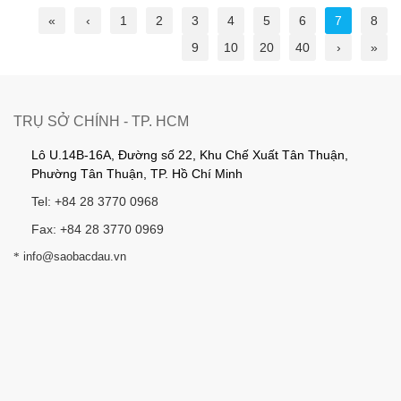
«
‹
1
2
3
4
5
6
7
8
9
10
20
40
›
»
TRỤ SỞ CHÍNH - TP. HCM
Lô U.14B-16A, Đường số 22, Khu Chế Xuất Tân Thuận,
Phường Tân Thuận, TP. Hồ Chí Minh
Tel: +84 28 3770 0968
Fax: +84 28 3770 0969
*
info@saobacdau.vn