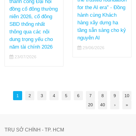
thành công Đại hội
for the AI era” - Đồng
đồng cổ đông thường
hành cùng Khách
niên 2026, cổ đông
hàng xây dựng hạ
SBD thống nhất
tầng sẵn sàng cho kỷ
thông qua các nội
nguyên AI
dung trọng yếu cho
năm tài chính 2026
29/06/2026
23/07/2026
1
2
3
4
5
6
7
8
9
10
20
40
›
»
TRỤ SỞ CHÍNH - TP. HCM