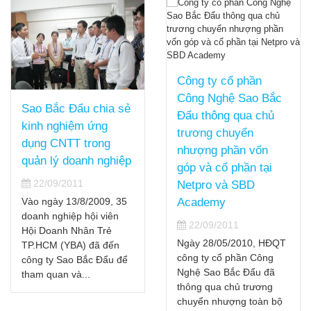
Công ty cổ phần
Công Nghệ Sao Bắc
Sao Bắc Đẩu chia sẻ
Đẩu thông qua chủ
kinh nghiệm ứng
trương chuyển
dụng CNTT trong
nhượng phần vốn
quản lý doanh nghiệp
góp và cổ phần tại
22/09/2011
Netpro và SBD
Vào ngày 13/8/2009, 35
Academy
doanh nghiệp hội viên
22/09/2011
Hội Doanh Nhân Trẻ
Ngày 28/05/2010, HĐQT
TP.HCM (YBA) đã đến
công ty cổ phần Công
công ty Sao Bắc Đẩu để
Nghệ Sao Bắc Đẩu đã
tham quan và...
thông qua chủ trương
chuyển nhượng toàn bộ