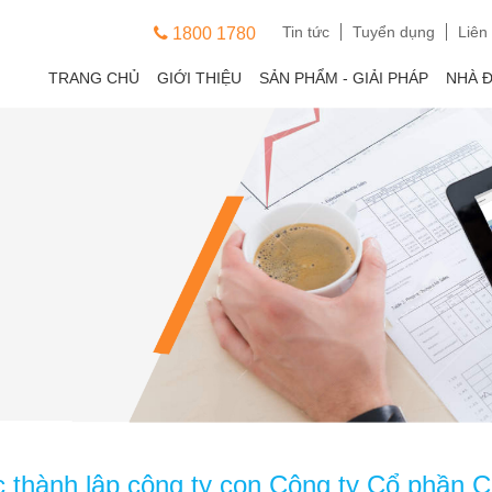
Tin tức
Tuyển dụng
Liên
1800 1780
TRANG CHỦ
GIỚI THIỆU
SẢN PHẨM - GIẢI PHÁP
NHÀ 
ục thành lập công ty con Công ty Cổ phầ