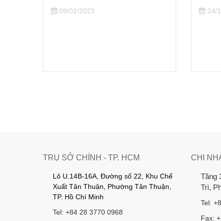
 phong
09/01/2023
24/1
àn, an
TRỤ SỞ CHÍNH - TP. HCM
CHI NH
Lô U.14B-16A, Đường số 22, Khu Chế
Tầng 
Xuất Tân Thuận, Phường Tân Thuận,
Trì, 
TP. Hồ Chí Minh
Tel: +
Tel: +84 28 3770 0968
Fax: 