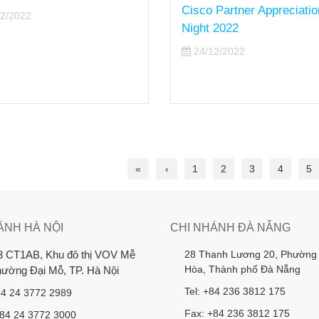
Cisco Partner Appreciatio
2/2022
Night 2022
24/12/2022
«
‹
1
2
3
4
5
ÁNH HÀ NỘI
CHI NHÁNH ĐÀ NẴNG
28 Thanh Lương 20, Phường
3 CT1AB, Khu đô thị VOV Mễ
Hòa, Thành phố Đà Nẵng
Phường Đại Mỗ, TP. Hà Nội
Tel: +84 236 3812 175
84 24 3772 2989
Fax: +84 236 3812 175
+84 24 3772 3000