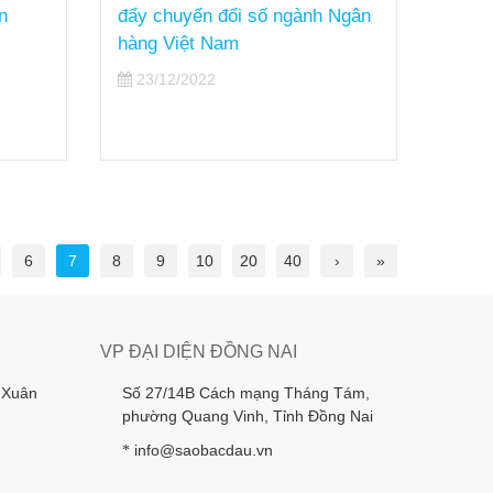
n
đẩy chuyển đổi số ngành Ngân
02/
hàng Việt Nam
23/12/2022
6
7
8
9
10
20
40
›
»
VP ĐẠI DIỆN ĐỒNG NAI
 Xuân
Số 27/14B Cách mạng Tháng Tám,
phường Quang Vinh, Tỉnh Đồng Nai
info@saobacdau.vn
*