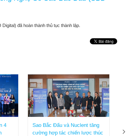
ital) đã hoàn thành thủ tục thành lập.
n 4
Sao Bắc Đẩu và Nuclent tăng
Đại h
n
cường hợp tác chiến lược thúc
thườ