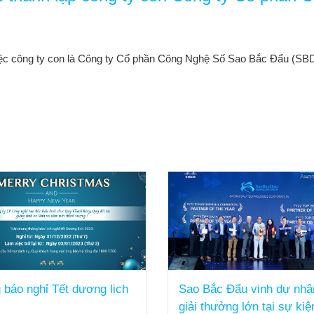
công ty con là Công ty Cổ phần Công Nghệ Số Sao Bắc Đẩu (SBD Dig
 báo nghỉ Tết dương lịch
Sao Bắc Đẩu vinh dự nhậ
giải thưởng lớn tại sự kiệ