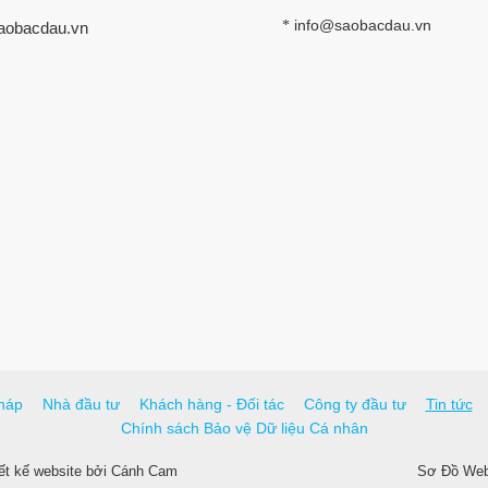
info@saobacdau.vn
*
aobacdau.vn
háp
Nhà đầu tư
Khách hàng - Đối tác
Công ty đầu tư
Tin tức
Chính sách Bảo vệ Dữ liệu Cá nhân
ết kế website
bởi
Cánh Cam
Sơ Đồ Webs