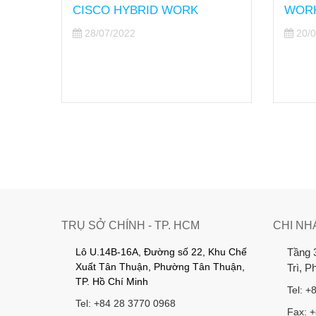
 Danh
CISCO HYBRID WORK
WOR
ịnh
28/07/2022
20/0
ành
TRỤ SỞ CHÍNH - TP. HCM
CHI NH
Lô U.14B-16A, Đường số 22, Khu Chế
Tầng 
Xuất Tân Thuận, Phường Tân Thuận,
Trì, 
TP. Hồ Chí Minh
Tel: +
Tel: +84 28 3770 0968
Fax: 