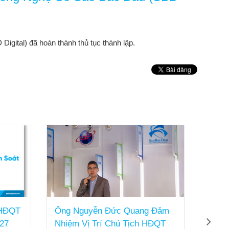
ital) đã hoàn thành thủ tục thành lập.
 HĐQT
Ông Nguyễn Đức Quang Đảm
Từ n
27
Nhiệm Vị Trí Chủ Tịch HĐQT
bầu 