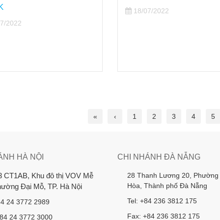
K
18/07/2022
7/2022
«
‹
1
2
3
4
5
ÁNH HÀ NỘI
CHI NHÁNH ĐÀ NẴNG
28 Thanh Lương 20, Phường
3 CT1AB, Khu đô thị VOV Mễ
Hòa, Thành phố Đà Nẵng
Phường Đại Mỗ, TP. Hà Nội
Tel: +84 236 3812 175
84 24 3772 2989
Fax: +84 236 3812 175
+84 24 3772 3000