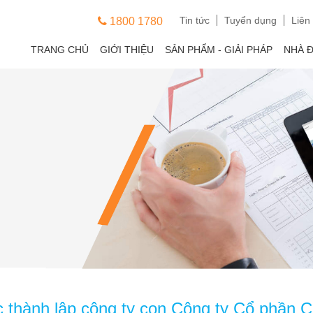
Tin tức
Tuyển dụng
Liên
1800 1780
TRANG CHỦ
GIỚI THIỆU
SẢN PHẨM - GIẢI PHÁP
NHÀ 
ục thành lập công ty con Công ty Cổ phầ