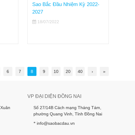
Sao Bắc Đầu Nhiệm Kỳ 2022-
13/
2027
18/07/2022
6
7
8
9
10
20
40
›
»
VP ĐẠI DIỆN ĐỒNG NAI
 Xuân
Số 27/14B Cách mạng Tháng Tám,
phường Quang Vinh, Tỉnh Đồng Nai
info@saobacdau.vn
*