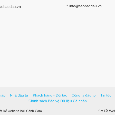
info@saobacdau.vn
*
aobacdau.vn
háp
Nhà đầu tư
Khách hàng - Đối tác
Công ty đầu tư
Tin tức
Chính sách Bảo vệ Dữ liệu Cá nhân
ết kế website
bởi
Cánh Cam
Sơ Đồ Webs