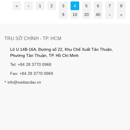
«
‹
1
2
3
4
5
6
7
8
9
10
20
40
›
»
TRỤ SỞ CHÍNH - TP. HCM
Lô U.14B-16A, Đường số 22, Khu Chế Xuất Tân Thuận,
Phường Tân Thuận, TP. Hồ Chí Minh
Tel: +84 28 3770 0968
Fax: +84 28 3770 0969
*
info@saobacdau.vn