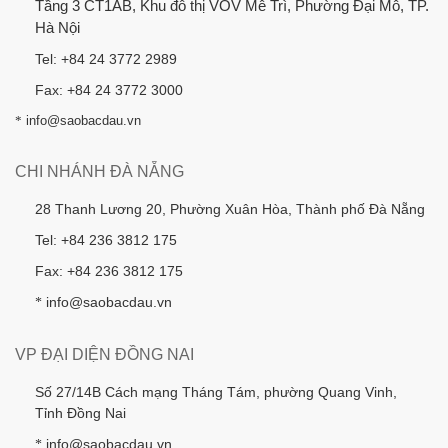
Tầng 3 CT1AB, Khu đô thị VOV Mễ Trì, Phường Đại Mỗ, TP.
Hà Nội
Tel: +84 24 3772 2989
Fax: +84 24 3772 3000
*
info@saobacdau.vn
CHI NHÁNH ĐÀ NẴNG
28 Thanh Lương 20, Phường Xuân Hòa, Thành phố Đà Nẵng
Tel: +84 236 3812 175
Fax: +84 236 3812 175
info@saobacdau.vn
*
VP ĐẠI DIỆN ĐỒNG NAI
Số 27/14B Cách mạng Tháng Tám, phường Quang Vinh,
Tỉnh Đồng Nai
info@saobacdau.vn
*