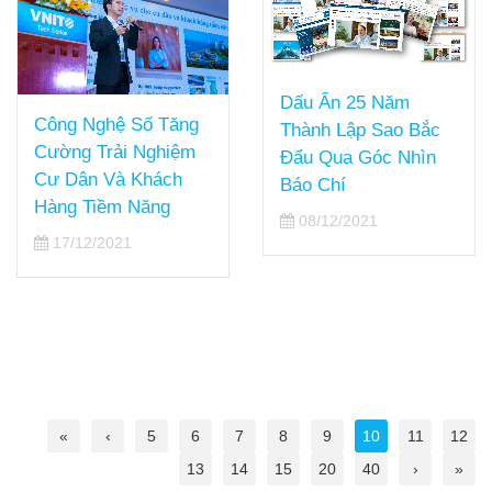
Dấu Ấn 25 Năm
Công Nghệ Số Tăng
Thành Lập Sao Bắc
Cường Trải Nghiệm
Đẩu Qua Góc Nhìn
Cư Dân Và Khách
Báo Chí
Hàng Tiềm Năng
08/12/2021
17/12/2021
«
‹
5
6
7
8
9
10
11
12
13
14
15
20
40
›
»