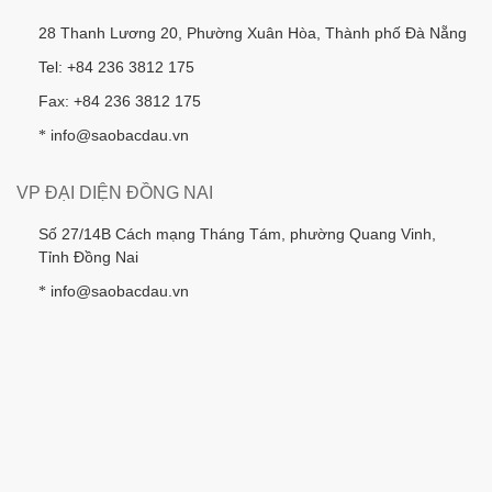
28 Thanh Lương 20, Phường Xuân Hòa, Thành phố Đà Nẵng
Tel: +84 236 3812 175
Fax: +84 236 3812 175
info@saobacdau.vn
*
VP ĐẠI DIỆN ĐỒNG NAI
Số 27/14B Cách mạng Tháng Tám, phường Quang Vinh,
Tỉnh Đồng Nai
info@saobacdau.vn
*