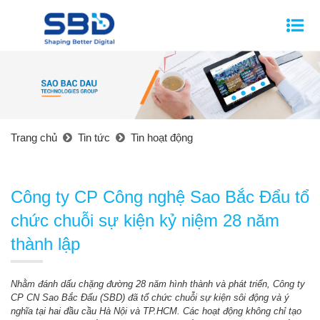
Trang chủ
Tin tức
Tin hoạt động
Công ty CP Công nghệ Sao Bắc Đẩu tổ
chức chuỗi sự kiện kỷ niệm 28 năm
thành lập
Nhằm đánh dấu chặng đường 28 năm hình thành và phát triển, Công ty
CP CN Sao Bắc Đẩu (SBD) đã tổ chức chuỗi sự kiện sôi động và ý
nghĩa tại hai đầu cầu Hà Nội và TP.HCM. Các hoạt động không chỉ tạo