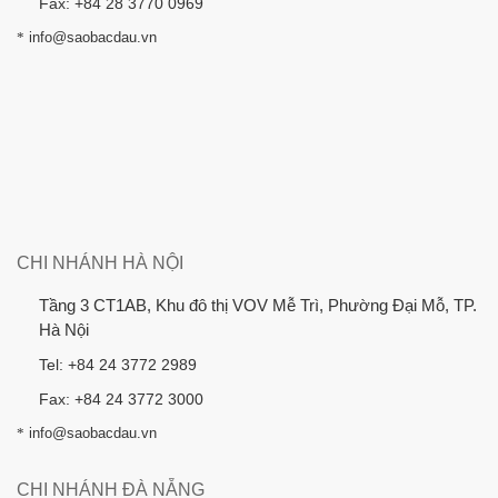
Fax: +84 28 3770 0969
*
info@saobacdau.vn
CHI NHÁNH HÀ NỘI
Tầng 3 CT1AB, Khu đô thị VOV Mễ Trì, Phường Đại Mỗ, TP.
Hà Nội
Tel: +84 24 3772 2989
Fax: +84 24 3772 3000
*
info@saobacdau.vn
CHI NHÁNH ĐÀ NẴNG