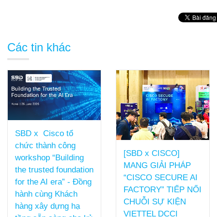
Các tin khác
SBD x Cisco tổ
chức thành công
[SBD x CISCO]
workshop “Building
MANG GIẢI PHÁP
the trusted foundation
“CISCO SECURE AI
for the AI era” - Đồng
FACTORY” TIẾP NỐI
hành cùng Khách
CHUỖI SỰ KIỆN
hàng xây dựng hạ
VIETTEL DCCI