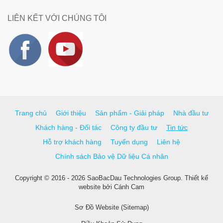
LIÊN KẾT VỚI CHÚNG TÔI
Trang chủ
Giới thiệu
Sản phẩm - Giải pháp
Nhà đầu tư
Khách hàng - Đối tác
Công ty đầu tư
Tin tức
Hỗ trợ khách hàng
Tuyển dụng
Liên hệ
Chính sách Bảo vệ Dữ liệu Cá nhân
Copyright © 2016 - 2026 SaoBacDau Technologies Group.
Thiết kế
website
bởi
Cánh Cam
Sơ Đồ Website (Sitemap)