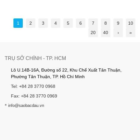
1
2
3
4
5
6
7
8
9
10
20
40
›
»
TRỤ SỞ CHÍNH - TP. HCM
Lô U.14B-16A, Đường số 22, Khu Chế Xuất Tân Thuận,
Phường Tân Thuận, TP. Hồ Chí Minh
Tel: +84 28 3770 0968
Fax: +84 28 3770 0969
*
info@saobacdau.vn