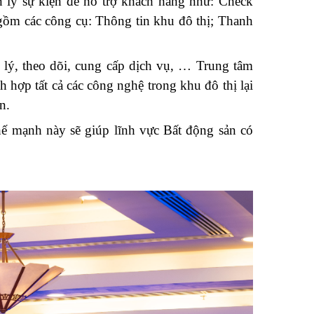
 lý sự kiện để hỗ trợ khách hàng như: Check
 gồm các công cụ: Thông tin khu đô thị; Thanh
 lý, theo dõi, cung cấp dịch vụ, … Trung tâm
 hợp tất cả các công nghệ trong khu đô thị lại
n.
thế mạnh này sẽ giúp lĩnh vực Bất động sản có