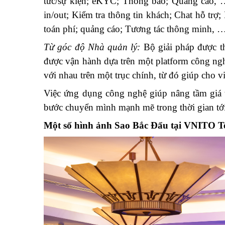
tức/sự kiện; eKYC; Thông báo; Quảng cáo, …
in/out; Kiểm tra thông tin khách; Chat hỗ tr
toán phí; quảng cáo; Tương tác thông minh, 
Từ góc độ Nhà quản lý:
Bộ giải pháp được th
được vận hành dựa trên một platform công nghệ
với nhau trên một trục chính, từ đó giúp cho vi
Việc ứng dụng công nghệ giúp nâng tầm giá tr
bước chuyển mình mạnh mẽ trong thời gian tới
Một số hình ảnh Sao Bắc Đẩu tại VNITO Te