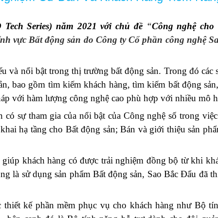
 Tech Series) năm 2021 với chủ đề
“
Công nghệ cho b
lĩnh vực Bất động sản do Công ty Cổ phần công nghệ S
u và nổi bật trong thị trường bất động sản. Trong đó các
 sản, bao gồm tìm kiếm khách hàng, tìm kiếm bất động sản
 pháp với hàm lượng công nghệ cao phù hợp với nhiều mô h
 có sự tham gia của nổi bật của Công nghệ số trong việ
 khai hạ tầng cho Bất động sản; Bán và giới thiệu sản p
u giúp khách hàng có được trải nghiệm đồng bộ từ khi k
ng là sử dụng sản phẩm Bất động sản, Sao Bắc Đẩu đã thi
 thiết kế phần mềm phục vụ cho khách hàng như Bộ tính