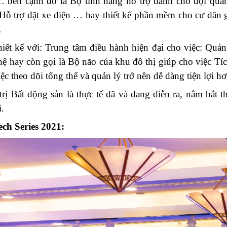
 bên cạnh đó là Bộ tính năng hỗ trợ dành cho đội quản
ợ; Hỗ trợ đặt xe điện … hay thiết kế phần mềm cho cư dân
…
iết kế với: Trung tâm điều hành hiện đại cho việc: Quản
 hay còn gọi là Bộ não của khu đô thị giúp cho việc Tích
ệc theo dõi tổng thể và quản lý trở nên dễ dàng tiện lợi hơ
ị Bất động sản là thực tế đã và đang diễn ra, nắm bắt 
.
ch Series 2021: