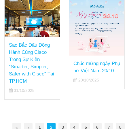
Sao Bắc Đẩu Đồng
Hành Cùng Cisco
Trong Sự Kiện
Chúc mừng ngày Phụ
“Smarter, Simpler,
nữ Việt Nam 20/10
Safer with Cisco” Tại
20/10/2025
TP.HCM
31/10/2025
«
‹
1
2
3
4
5
6
7
8