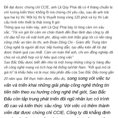
Để đạt được chứng chỉ CCIE, anh Lã Qúy Phái đã có 4 tháng chuẩn bị
với lượng kiến thức khổng lồ mà chứng chỉ yêu cầu, sau đó anh trải
qua hai kỳ thi: Một kỳ thi lý thuyết trong vòng 120 phút và kỳ thi Lab
cấu hình trên thiết bị thật trong 8 giờ.
Thông qua sự kiện này, anh Lã Quý Phái bày tỏ lòng cảm ơn sâu
sắc: “
Tôi xin gửi lời cảm ơn chân thành đến Ban lãnh đạo công ty đã
chỉ đạo hỗ trợ về mặt kinh phí, động viên tinh thần giúp tôi có nền tảng
vững chắc an tâm ôn thi, anh Đoàn Dũng Chi - Giám đốc Trung tâm
Công nghệ là người đã trực tiếp hướng dẫn, tạo điều kiện để tôi đạt
được thành quả cao nhất. Cảm ơn toàn thể anh, chị em đồng nghiệp đã
chia sẻ và phối hợp xử lý hiệu quả công việc”
Sao Bắc Đẩu được biết đến như là một trong những công ty hàng đầu
về công nghệ mạng và tích hợp hệ thống tạiViệt Nam. “Kết quả mô tả
giá trị” là khẩu hiệu và là mục tiêu phấn đấu của Sao Bắc Đẩu trong gần
, song song với việc tư
20 năm qua. Để thực hiện được điều đó
vấn và triển khai những giải pháp công nghệ thông tin
tiên tiến theo xu hướng công nghệ thế giới, Sao Bắc
Đẩu còn tập trung phát triển đội ngũ nhân lực có trình
độ cao và kiến thức sâu rộng. Với việc có thêm thành
viên đạt được chứng chỉ CCIE, Công ty đã khẳng định