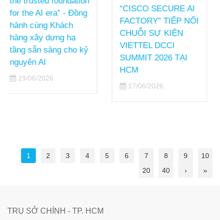
FY25
“CISCO SECURE AI
22/05/2026
FACTORY” TIẾP NỐI
CHUỖI SỰ KIỆN
VIETTEL DCCI
SUMMIT 2026 TẠI
HCM
17/06/2026
1
2
3
4
5
6
7
8
9
10
20
40
›
»
TRỤ SỞ CHÍNH - TP. HCM