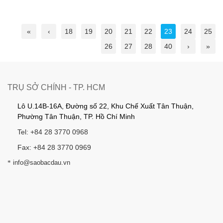
«
‹
18
19
20
21
22
23
24
25
26
27
28
40
›
»
TRỤ SỞ CHÍNH - TP. HCM
Lô U.14B-16A, Đường số 22, Khu Chế Xuất Tân Thuận,
Phường Tân Thuận, TP. Hồ Chí Minh
Tel: +84 28 3770 0968
Fax: +84 28 3770 0969
*
info@saobacdau.vn