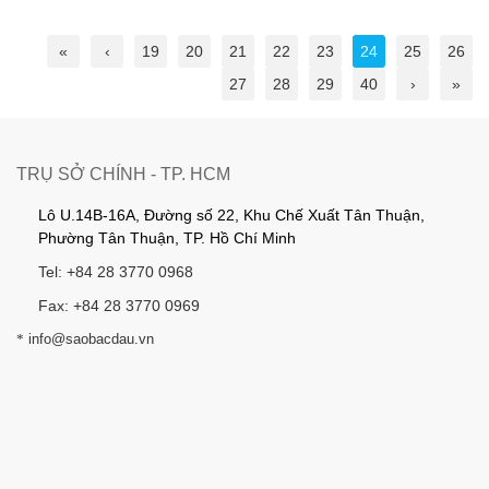
«
‹
19
20
21
22
23
24
25
26
27
28
29
40
›
»
TRỤ SỞ CHÍNH - TP. HCM
Lô U.14B-16A, Đường số 22, Khu Chế Xuất Tân Thuận,
Phường Tân Thuận, TP. Hồ Chí Minh
Tel: +84 28 3770 0968
Fax: +84 28 3770 0969
*
info@saobacdau.vn