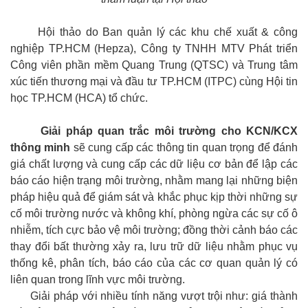
Hội thảo do Ban quản lý các khu chế xuất & công
nghiệp TP.HCM (Hepza), Công ty TNHH MTV Phát triển
Công viên phần mềm Quang Trung (QTSC) và Trung tâm
xúc tiến thương mại và đầu tư TP.HCM (ITPC) cùng Hội tin
học TP.HCM (HCA) tổ chức.
Giải pháp quan trắc môi trường cho KCN/KCX
thông minh
sẽ cung cấp các thông tin quan trọng để đánh
giá chất lượng và cung cấp các dữ liệu cơ bản để lập các
báo cáo hiện trạng môi trường, nhằm mang lại những biện
pháp hiệu quả để giám sát và khắc phục kịp thời những sự
cố môi trường nước và không khí, phòng ngừa các sự cố ô
nhiễm, tích cực bảo vệ môi trường; đồng thời cảnh báo các
thay đổi bất thường xảy ra, lưu trữ dữ liệu nhằm phục vụ
thống kê, phân tích, báo cáo của các cơ quan quản lý có
liên quan trong lĩnh vực môi trường.
Giải pháp với nhiều tính năng vượt trội như: giá thành