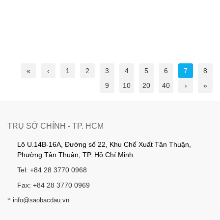
«
‹
1
2
3
4
5
6
7
8
9
10
20
40
›
»
TRỤ SỞ CHÍNH - TP. HCM
Lô U.14B-16A, Đường số 22, Khu Chế Xuất Tân Thuận,
Phường Tân Thuận, TP. Hồ Chí Minh
Tel: +84 28 3770 0968
Fax: +84 28 3770 0969
*
info@saobacdau.vn