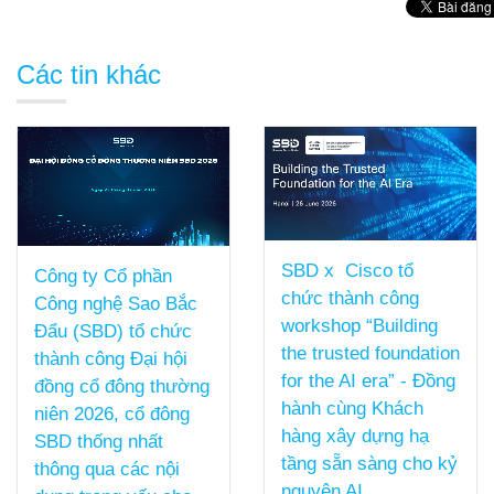
Các tin khác
SBD x Cisco tổ
chức thành công
[SBD x CISCO]
workshop “Building
MANG GIẢI PHÁP
the trusted foundation
“CISCO SECURE AI
for the AI era” - Đồng
FACTORY” TIẾP NỐI
hành cùng Khách
CHUỖI SỰ KIỆN
hàng xây dựng hạ
VIETTEL DCCI
tầng sẵn sàng cho kỷ
SUMMIT 2026 TẠI
nguyên AI