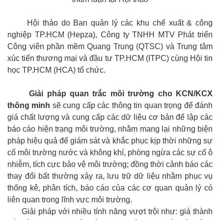
Hội thảo do Ban quản lý các khu chế xuất & công
nghiệp TP.HCM (Hepza), Công ty TNHH MTV Phát triển
Công viên phần mềm Quang Trung (QTSC) và Trung tâm
xúc tiến thương mại và đầu tư TP.HCM (ITPC) cùng Hội tin
học TP.HCM (HCA) tổ chức.
Giải pháp quan trắc môi trường cho KCN/KCX
thông minh
sẽ cung cấp các thông tin quan trọng để đánh
giá chất lượng và cung cấp các dữ liệu cơ bản để lập các
báo cáo hiện trạng môi trường, nhằm mang lại những biện
pháp hiệu quả để giám sát và khắc phục kịp thời những sự
cố môi trường nước và không khí, phòng ngừa các sự cố ô
nhiễm, tích cực bảo vệ môi trường; đồng thời cảnh báo các
thay đổi bất thường xảy ra, lưu trữ dữ liệu nhằm phục vụ
thống kê, phân tích, báo cáo của các cơ quan quản lý có
liên quan trong lĩnh vực môi trường.
Giải pháp với nhiều tính năng vượt trội như: giá thành