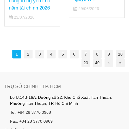
HCM
29/06/2026
17/06/2026
1
2
3
4
5
6
7
8
9
10
20
40
›
»
TRỤ SỞ CHÍNH - TP. HCM
Lô U.14B-16A, Đường số 22, Khu Chế Xuất Tân Thuận,
Phường Tân Thuận, TP. Hồ Chí Minh
Tel: +84 28 3770 0968
Fax: +84 28 3770 0969