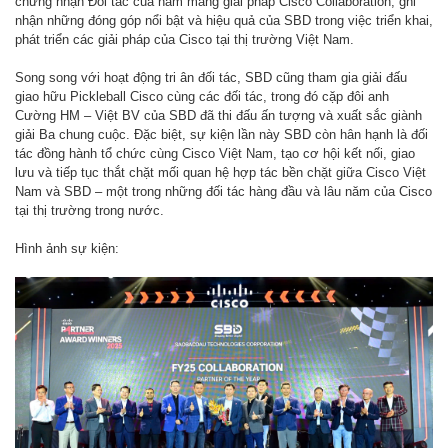
chứng nhận Đối tác của năm mảng giải pháp Cisco Collaboration, ghi
nhận những đóng góp nổi bật và hiệu quả của SBD trong việc triển khai,
phát triển các giải pháp của Cisco tại thị trường Việt Nam.
Song song với hoạt động tri ân đối tác, SBD cũng tham gia giải đấu
giao hữu Pickleball Cisco cùng các đối tác, trong đó cặp đôi anh
Cường HM – Việt BV của SBD đã thi đấu ấn tượng và xuất sắc giành
giải Ba chung cuộc. Đặc biệt, sự kiện lần này SBD còn hân hạnh là đối
tác đồng hành tổ chức cùng Cisco Việt Nam, tạo cơ hội kết nối, giao
lưu và tiếp tục thắt chặt mối quan hệ hợp tác bền chặt giữa Cisco Việt
Nam và SBD – một trong những đối tác hàng đầu và lâu năm của Cisco
tại thị trường trong nước.
Hình ảnh sự kiện: