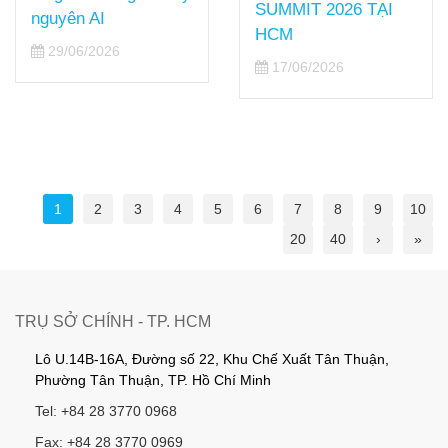
SUMMIT 2026 TẠI
nguyên AI
HCM
29/06/2026
17/06/2026
1
2
3
4
5
6
7
8
9
10
20
40
›
»
TRỤ SỞ CHÍNH - TP. HCM
Lô U.14B-16A, Đường số 22, Khu Chế Xuất Tân Thuận,
Phường Tân Thuận, TP. Hồ Chí Minh
Tel: +84 28 3770 0968
Fax: +84 28 3770 0969