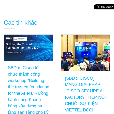
Các tin khác
SBD x Cisco tổ
chức thành công
[SBD x CISCO]
workshop “Building
MANG GIẢI PHÁP
the trusted foundation
“CISCO SECURE AI
for the AI era” - Đồng
FACTORY” TIẾP NỐI
hành cùng Khách
CHUỖI SỰ KIỆN
hàng xây dựng hạ
VIETTEL DCCI
tầng sẵn sàng cho kỷ