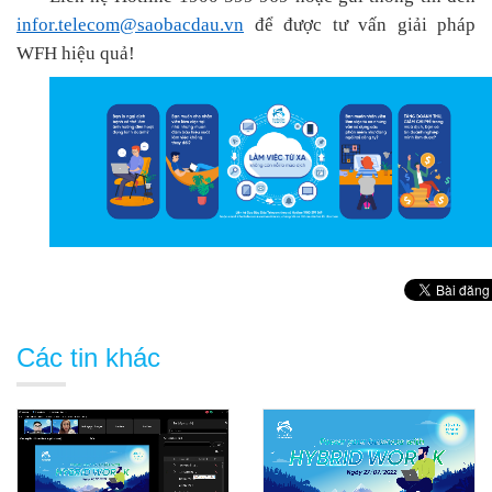
infor.telecom@saobacdau.vn
để được tư vấn giải pháp
WFH hiệu quả!
Các tin khác