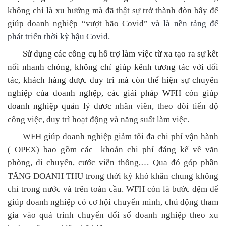
không chỉ là xu hướng mà đã thật sự trở thành đòn bẩy để
giúp doanh nghiệp “vượt bão Covid”
và là nền tảng để
phát triển thời kỳ hậu Covid.
Sử dụng các công cụ hỗ trợ làm việc từ xa tạo ra sự kết
nối nhanh chóng, không chỉ giúp kênh tương tác với đối
tác, khách hàng được duy trì mà
còn
thể
hiện sự
chuyên
nghiệp
của doanh nghệp
, các giải pháp WFH còn giúp
doanh nghiệp quản lý đươc
nhân viên, theo dõi tiến độ
công việc, duy trì hoạt động và năng suất làm việc.
WFH
giúp
doanh nghiệp giảm tối đa chi phí vận hành
( OPEX) bao gồm các
khoản chi phí đáng kể về văn
phòng, di
chuyển, cước viễn thông,
… Qua đó góp phần
TĂNG DOANH THU
trong thời kỳ khó khăn chung không
chỉ trong nước và trên toàn c
ầ
u
. WFH còn là bước đệm để
giúp doanh nghiệp có cơ hội chuyển mình,
chủ động
tham
gia vào quá trình chuyển đổi số
doanh nghiệp theo xu