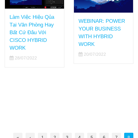
Làm Việc Hiệu Qủa
WEBINAR: POWER
Tại Văn Phòng Hay
YOUR BUSINESS
Bất Cứ Đâu Với
WITH HYBRID
CISCO HYBRID
WORK
WORK
20/07/2022
28/07/2022
«
‹
1
2
3
4
5
6
7
8