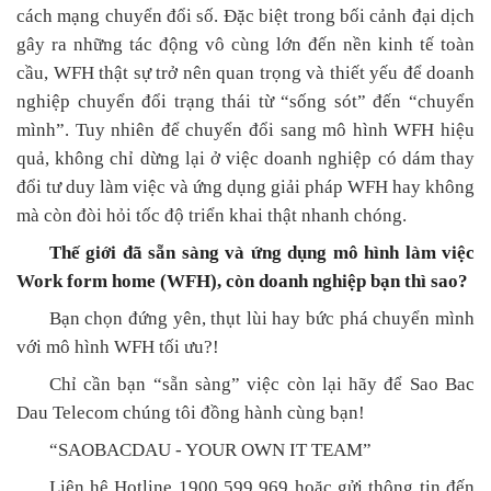
cách mạng chuyển đổi số. Đặc biệt trong bối cảnh đại dịch
gây ra những tác động vô cùng lớn đến nền kinh tế toàn
cầu, WFH thật sự trở nên quan trọng và thiết yếu để doanh
nghiệp chuyển đổi trạng thái từ “sống sót” đến “chuyển
mình”. Tuy nhiên để chuyển đổi sang mô hình WFH hiệu
quả, không chỉ dừng lại ở việc doanh nghiệp có dám thay
đổi tư duy làm việc và ứng dụng giải pháp WFH hay không
mà còn đòi hỏi tốc độ triển khai thật nhanh chóng.
Thế giới đã sẵn sàng và ứng dụng mô hình làm việc
Work form home (WFH), còn doanh nghiệp bạn thì sao?
Bạn chọn đứng yên, thụt lùi hay bức phá chuyển mình
với mô hình WFH tối ưu?!
Chỉ cần bạn “sẵn sàng” việc còn lại hãy để Sao Bac
Dau Telecom chúng tôi đồng hành cùng bạn!
“SAOBACDAU
-
YOUR
OWN IT TEAM
”
Liên hệ Hotline 1900 599 969 hoặc gửi thông tin đến