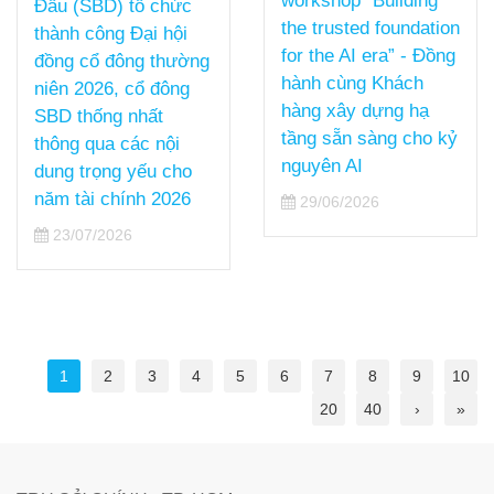
workshop “Building
Đẩu (SBD) tổ chức
the trusted foundation
thành công Đại hội
for the AI era” - Đồng
đồng cổ đông thường
hành cùng Khách
niên 2026, cổ đông
hàng xây dựng hạ
SBD thống nhất
tầng sẵn sàng cho kỷ
thông qua các nội
nguyên AI
dung trọng yếu cho
năm tài chính 2026
29/06/2026
23/07/2026
1
2
3
4
5
6
7
8
9
10
20
40
›
»