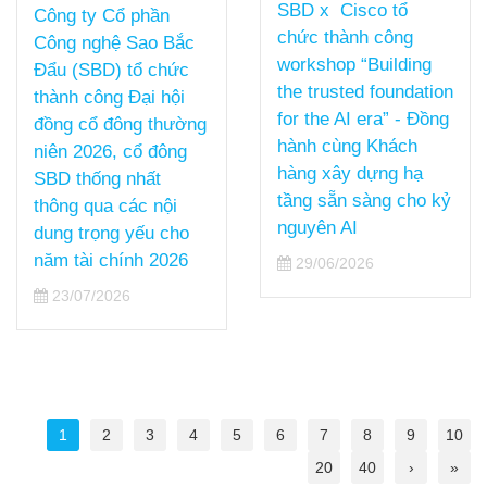
SBD x Cisco tổ
Công ty Cổ phần
chức thành công
Công nghệ Sao Bắc
workshop “Building
Đẩu (SBD) tổ chức
the trusted foundation
thành công Đại hội
for the AI era” - Đồng
đồng cổ đông thường
hành cùng Khách
niên 2026, cổ đông
hàng xây dựng hạ
SBD thống nhất
tầng sẵn sàng cho kỷ
thông qua các nội
nguyên AI
dung trọng yếu cho
năm tài chính 2026
29/06/2026
23/07/2026
1
2
3
4
5
6
7
8
9
10
20
40
›
»