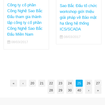
Công ty cổ phần
Sao Bắc Đẩu tổ chức
Công Nghệ Sao Bắc
workshop giới thiệu
Đẩu tham gia thành
giải pháp về Bảo mật
lập công ty cổ phần
hạ tầng hệ thống
Công Nghệ Sao Bắc
ICS/SCADA
Đẩu Miền Nam
08/03/2017
08/03/2017
«
‹
20
21
22
23
24
25
26
27
28
29
30
40
›
»