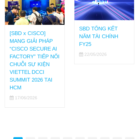
SBD TỔNG KẾT
[SBD x CISCO]
NĂM TÀI CHÍNH
MANG GIẢI PHÁP
FY25
“CISCO SECURE AI
22/05/2026
FACTORY” TIẾP NỐI
CHUỖI SỰ KIỆN
VIETTEL DCCI
SUMMIT 2026 TẠI
HCM
17/06/2026