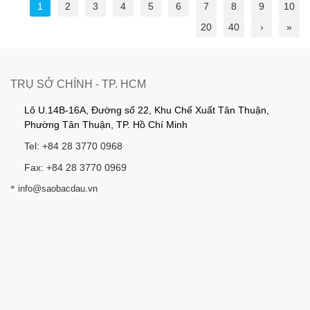
1
2
3
4
5
6
7
8
9
10
20
40
›
»
TRỤ SỞ CHÍNH - TP. HCM
Lô U.14B-16A, Đường số 22, Khu Chế Xuất Tân Thuận,
Phường Tân Thuận, TP. Hồ Chí Minh
Tel: +84 28 3770 0968
Fax: +84 28 3770 0969
*
info@saobacdau.vn