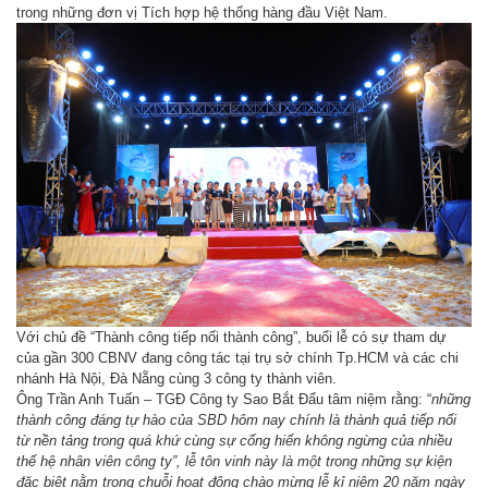
trong những đơn vị Tích hợp hệ thống hàng đầu Việt Nam.
Với chủ đề “Thành công tiếp nối thành công”, buổi lễ có sự tham dự
của gần 300 CBNV đang công tác tại trụ sở chính Tp.HCM và các chi
nhánh Hà Nội, Đà Nẵng cùng 3 công ty thành viên.
Ông Trần Anh Tuấn – TGĐ Công ty Sao Bắt Đẩu tâm niệm rằng: “
những
thành công đáng tự hào của SBD hôm nay chính là thành quả tiếp nối
từ nền tảng trong quá khứ cùng sự cống hiến không ngừng của nhiều
thế hệ nhân viên công ty”, lễ tôn vinh này là một trong những sự kiện
đặc biệt nằm trong chuỗi hoạt động chào mừng lễ kỉ niệm 20 năm ngày