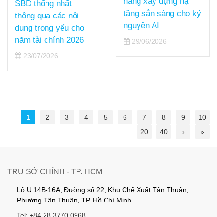
hàng xây dựng hạ
SBD thống nhất
tầng sẵn sàng cho kỷ
thông qua các nội
nguyên AI
dung trọng yếu cho
năm tài chính 2026
29/06/2026
23/07/2026
1
2
3
4
5
6
7
8
9
10
20
40
›
»
TRỤ SỞ CHÍNH - TP. HCM
Lô U.14B-16A, Đường số 22, Khu Chế Xuất Tân Thuận,
Phường Tân Thuận, TP. Hồ Chí Minh
Tel: +84 28 3770 0968