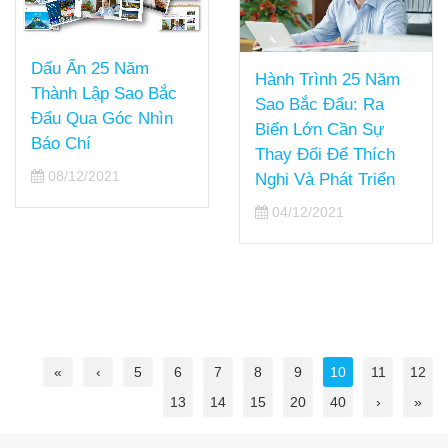
Dấu Ấn 25 Năm
Hành Trình 25 Năm
Thành Lập Sao Bắc
Sao Bắc Đẩu: Ra
Đẩu Qua Góc Nhìn
Biển Lớn Cần Sự
Báo Chí
Thay Đổi Để Thích
08/12/2021
Nghi Và Phát Triển
04/12/2021
«
‹
5
6
7
8
9
10
11
12
13
14
15
20
40
›
»