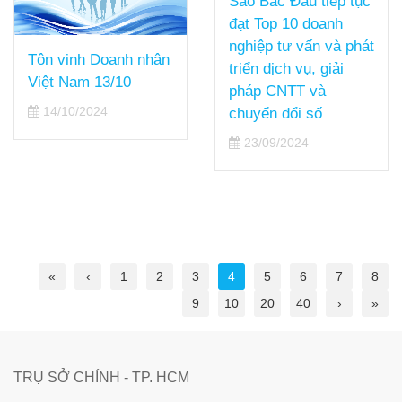
Sao Bắc Đẩu tiếp tục
đạt Top 10 doanh
nghiệp tư vấn và phát
Tôn vinh Doanh nhân
triển dịch vụ, giải
Việt Nam 13/10
pháp CNTT và
14/10/2024
chuyển đổi số
23/09/2024
«
‹
1
2
3
4
5
6
7
8
9
10
20
40
›
»
TRỤ SỞ CHÍNH - TP. HCM