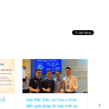
 LỄ
Sao Bắc Đẩu và Cisco trình
Sao 
diễn giải pháp AI bảo mật tại
Chính