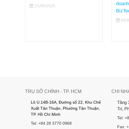
doanh
21/06/2025
́p
BizTe
CM
04/0
TRỤ SỞ CHÍNH - TP. HCM
CHI NH
Lô U.14B-16A, Đường số 22, Khu Chế
Tầng 
Xuất Tân Thuận, Phường Tân Thuận,
Trì, 
TP. Hồ Chí Minh
Tel: +
Tel: +84 28 3770 0968
Fax: 