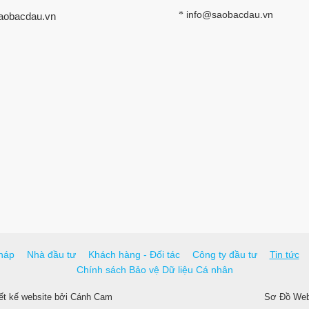
info@saobacdau.vn
*
aobacdau.vn
háp
Nhà đầu tư
Khách hàng - Đối tác
Công ty đầu tư
Tin tức
Chính sách Bảo vệ Dữ liệu Cá nhân
ết kế website
bởi
Cánh Cam
Sơ Đồ Webs