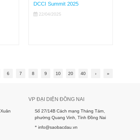
DCCI Summit 2025
nhân
22/04/2025
11/
6
7
8
9
10
20
40
›
»
VP ĐẠI DIỆN ĐỒNG NAI
 Xuân
Số 27/14B Cách mạng Tháng Tám,
phường Quang Vinh, Tỉnh Đồng Nai
info@saobacdau.vn
*