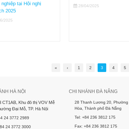
 nghiệp tại Hội nghị
28/04/2025
ch 2025
6/2025
«
‹
1
2
3
4
5
ÁNH HÀ NỘI
CHI NHÁNH ĐÀ NẴNG
28 Thanh Lương 20, Phường
3 CT1AB, Khu đô thị VOV Mễ
Hòa, Thành phố Đà Nẵng
Phường Đại Mỗ, TP. Hà Nội
Tel: +84 236 3812 175
84 24 3772 2989
Fax: +84 236 3812 175
+84 24 3772 3000