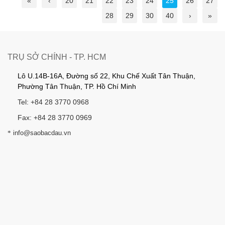
«
‹
20
21
22
23
24
25
26
27
28
29
30
40
›
»
TRỤ SỞ CHÍNH - TP. HCM
Lô U.14B-16A, Đường số 22, Khu Chế Xuất Tân Thuận,
Phường Tân Thuận, TP. Hồ Chí Minh
Tel: +84 28 3770 0968
Fax: +84 28 3770 0969
*
info@saobacdau.vn