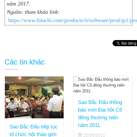
năm 2017
.
Nguồn: tham khảo link
:
https://www.hitachi.com/products/it/software/prod/jp1/pr
Các tin khác
Sao Bắc Đẩu thông
báo mời Đại hội Cổ
đông thường niên
năm 2011
Sao Bắc Đẩu tiếp tục
tổ chức hội thảo giới
22/09/2011