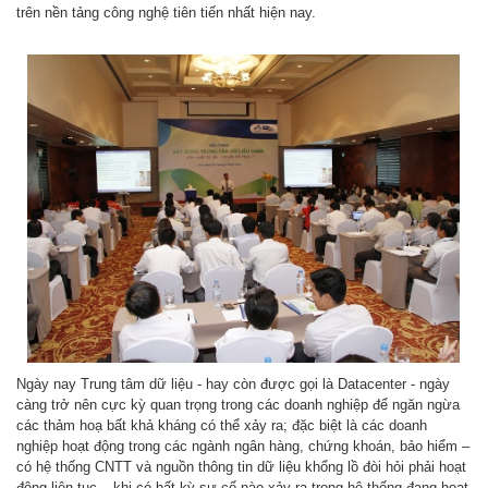
trên nền tảng công nghệ tiên tiến nhất hiện nay.
Ngày nay Trung tâm dữ liệu - hay còn được gọi là Datacenter - ngày
càng trở nên cực kỳ quan trọng trong các doanh nghiệp để ngăn ngừa
các thảm hoạ bất khả kháng có thể xảy ra; đặc biệt là các doanh
nghiệp hoạt động trong các ngành ngân hàng, chứng khoán, bảo hiểm –
có hệ thống CNTT và nguồn thông tin dữ liệu khổng lồ đòi hỏi phải hoạt
động liên tục – khi có bất kỳ sự cố nào xảy ra trong hệ thống đang hoạt