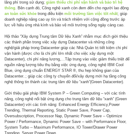
lãng phí trong sử dụng;
giảm thiểu chi phí vận hành và bảo trì hệ
thống
. Bên cạnh đó, Công nghệ xanh còn đem đến cho người lao động
an toàn sức khỏe
trong điều kiện
môi trường làm việc tốt nhất
; giúp
doanh nghiệp nâng cao uy tín và trách nhiệm với cộng đồng trước áp
lực về hịêu ứng nhà kính và bảo vệ môi trường sống ngày càng cao.
Hội thảo “Xây dựng Trung tâm Dữ liệu Xanh” nhằm mục đích giới thiệu
các thành phần trong việc xây dựng Datacenter và những công
nghệ/giải pháp trong Datacenter giúp các Nhà Quản trị tiết kiệm chi phí
vận hành (được cho là chi phí lớn nhất cho việc xây dựng một
Datacenter), chi phí năng lượng,…Tập trung vào việc giảm thiểu triệt để
nguồn năng lượng tiêu thụ bằng việc ứng dụng, công nghệ IBM Cool
Blue, ứng dụng chuẩn ENERGY STAR ®, thu hẹp không gian của
Datacenter..; giúp các công ty chuyển đổi/xây dựng mới hạ tầng công
nghệ thông tin thành các trung tâm dữ liệu “xanh”(Green Datacenter).
Giới thiệu giải pháp IBM System P – Green Computing – với các tính
năng, công nghệ nổi bật ứng dụng cho trung tâm dữ liệu “xanh” (Green
Datacenter) với các tình năng: Enhanced Energy Efficiency,Power
Trending, Thermal Reporting, Static Power Save, Power Cap,
Oversubscription, Processor Nap, Dynamic Power Save -- Optimize
Power / Performance, Dynamic Power Save -- with Performance Floor,
System Turbo -- Maximum Performance, IO Tower/Drawer Power
Trending, Server Power Down.