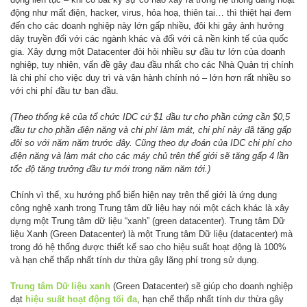
động như mất điện, hacker, virus, hỏa hoạ, thiên tai… thì thiệt hại đem
đến cho các doanh nghiệp này lớn gấp nhiều, đôi khi gây ảnh hưởng
dây truyền đối với các ngành khác và đối với cả nền kinh tế của quốc
gia. Xây dựng một Datacenter đòi hỏi nhiều sự đầu tư lớn của doanh
nghiệp, tuy nhiên, vấn đề gây đau đầu nhất cho các Nhà Quản trị chính
là chi phí cho việc duy trì và vận hành chính nó – lớn hơn rất nhiều so
với chi phí đầu tư ban đầu.
(Theo thống kê của tổ chức IDC cứ $1 đầu tư cho phần cứng cần $0,5
đầu tư cho phần điện năng và chi phí làm mát, chi phí này đã tăng gấp
đôi so với năm năm trước đây. Cũng theo dự đoán của IDC chi phí cho
điện năng và làm mát cho các máy chủ trên thế giới sẽ tăng gấp 4 lần
tốc độ tăng trưởng đầu tư mới trong năm năm tới.)
Chính vì thế, xu hướng phổ biến hiện nay trên thế giới là ứng dụng
công nghệ xanh trong Trung tâm dữ liệu hay nói một cách khác là xây
dựng một Trung tâm dữ liệu “xanh” (green datacenter). Trung tâm Dữ
liệu Xanh (Green Datacenter) là một Trung tâm Dữ liệu (datacenter) mà
trong đó hệ thống được thiết kế sao cho hiệu suất hoạt động là 100%
và hạn chế thấp nhất tính dư thừa gây lãng phí trong sử dụng.
Trung tâm Dữ liệu xanh
(Green Datacenter) sẽ giúp cho doanh nghiệp
đạt
hiệu suất hoạt động tối đa
, hạn chế thấp nhất tính dư thừa gây