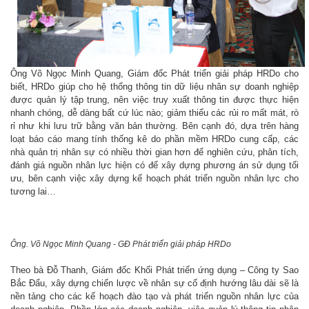
Ông Võ Ngọc Minh Quang, Giám đốc Phát triển giải pháp HRDo cho
biết, HRDo giúp cho hệ thống thông tin dữ liệu nhân sự doanh nghiệp
được quản lý tập trung, nên việc truy xuất thông tin được thực hiện
nhanh chóng, dễ dàng bất cứ lúc nào; giảm thiểu các rủi ro mất mát, rò
rỉ như khi lưu trữ bằng văn bản thường. Bên cạnh đó, dựa trên hàng
loạt báo cáo mang tính thống kê do phần mềm HRDo cung cấp, các
nhà quản trị nhân sự có nhiều thời gian hơn để nghiên cứu, phân tích,
đánh giá nguồn nhân lực hiện có để xây dựng phương án sử dụng tối
ưu, bên cạnh việc xây dựng kế hoạch phát triển nguồn nhân lực cho
tương lai…
Ông. Võ Ngọc Minh Quang - GĐ Phát triển giải pháp HRDo
Theo bà Đỗ Thanh, Giám đốc Khối Phát triển ứng dụng – Công ty Sao
Bắc Đẩu, xây dựng chiến lược về nhân sự cố định hướng lâu dài sẽ là
nền tảng cho các kế hoạch đào tạo và phát triển nguồn nhân lực của