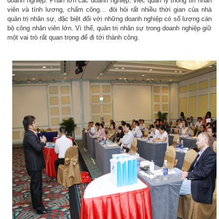
doanh nghiệp. Phần lớn các doanh nghiệp, việc quản lý thông tin nhân
viên và tính lương, chấm công… đòi hỏi rất nhiều thời gian của nhà
quản trị nhân sự, đặc biệt đối với những doanh nghiệp có số lượng cán
bộ công nhân viên lớn. Vì thế, quản trị nhân sự trong doanh nghiệp giữ
một vai trò rất quan trọng để đi tới thành công.