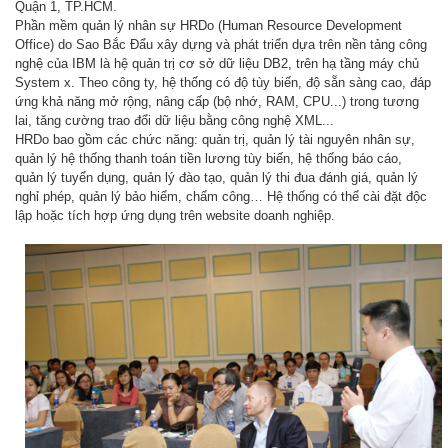
Quận 1, TP.HCM.
Phần mềm quản lý nhân sự HRDo (Human Resource Development
Office) do Sao Bắc Đẩu xây dựng và phát triển dựa trên nền tảng công
nghệ của IBM là hệ quản trị cơ sở dữ liệu DB2, trên hạ tầng máy chủ
System x. Theo công ty, hệ thống có độ tùy biến, độ sẵn sàng cao, đáp
ứng khả năng mở rộng, nâng cấp (bộ nhớ, RAM, CPU...) trong tương
lai, tăng cường trao đổi dữ liệu bằng công nghệ XML...
HRDo bao gồm các chức năng: quản trị, quản lý tài nguyên nhân sự,
quản lý hệ thống thanh toán tiền lương tùy biến, hệ thống báo cáo,
quản lý tuyển dụng, quản lý đào tạo, quản lý thi đua đánh giá, quản lý
nghỉ phép, quản lý bảo hiểm, chấm công… Hệ thống có thể cài đặt độc
lập hoặc tích hợp ứng dụng trên website doanh nghiệp.