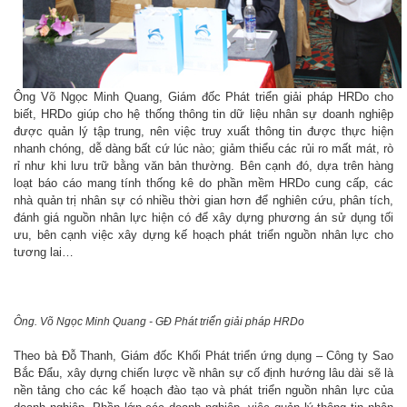
Ông Võ Ngọc Minh Quang, Giám đốc Phát triển giải pháp HRDo cho
biết, HRDo giúp cho hệ thống thông tin dữ liệu nhân sự doanh nghiệp
được quản lý tập trung, nên việc truy xuất thông tin được thực hiện
nhanh chóng, dễ dàng bất cứ lúc nào; giảm thiểu các rủi ro mất mát, rò
rỉ như khi lưu trữ bằng văn bản thường. Bên cạnh đó, dựa trên hàng
loạt báo cáo mang tính thống kê do phần mềm HRDo cung cấp, các
nhà quản trị nhân sự có nhiều thời gian hơn để nghiên cứu, phân tích,
đánh giá nguồn nhân lực hiện có để xây dựng phương án sử dụng tối
ưu, bên cạnh việc xây dựng kế hoạch phát triển nguồn nhân lực cho
tương lai…
Ông. Võ Ngọc Minh Quang - GĐ Phát triển giải pháp HRDo
Theo bà Đỗ Thanh, Giám đốc Khối Phát triển ứng dụng – Công ty Sao
Bắc Đẩu, xây dựng chiến lược về nhân sự cố định hướng lâu dài sẽ là
nền tảng cho các kế hoạch đào tạo và phát triển nguồn nhân lực của