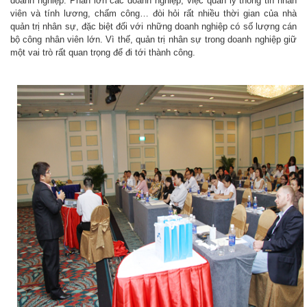
doanh nghiệp. Phần lớn các doanh nghiệp, việc quản lý thông tin nhân
viên và tính lương, chấm công… đòi hỏi rất nhiều thời gian của nhà
quản trị nhân sự, đặc biệt đối với những doanh nghiệp có số lượng cán
bộ công nhân viên lớn. Vì thế, quản trị nhân sự trong doanh nghiệp giữ
một vai trò rất quan trọng để đi tới thành công.