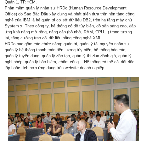
Quận 1, TP.HCM.
Phần mềm quản lý nhân sự HRDo (Human Resource Development
Office) do Sao Bắc Đẩu xây dựng và phát triển dựa trên nền tảng công
nghệ của IBM là hệ quản trị cơ sở dữ liệu DB2, trên hạ tầng máy chủ
System x. Theo công ty, hệ thống có độ tùy biến, độ sẵn sàng cao, đáp
ứng khả năng mở rộng, nâng cấp (bộ nhớ, RAM, CPU...) trong tương
lai, tăng cường trao đổi dữ liệu bằng công nghệ XML...
HRDo bao gồm các chức năng: quản trị, quản lý tài nguyên nhân sự,
quản lý hệ thống thanh toán tiền lương tùy biến, hệ thống báo cáo,
quản lý tuyển dụng, quản lý đào tạo, quản lý thi đua đánh giá, quản lý
nghỉ phép, quản lý bảo hiểm, chấm công… Hệ thống có thể cài đặt độc
lập hoặc tích hợp ứng dụng trên website doanh nghiệp.