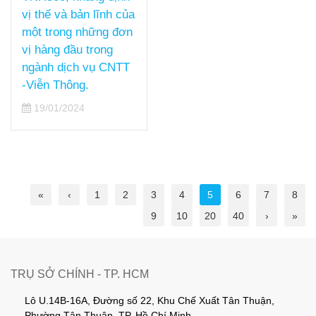
vị thế và bản lĩnh của
một trong những đơn
vị hàng đầu trong
ngành dịch vụ CNTT
-Viễn Thông.
19/01/2024
«
‹
1
2
3
4
5
6
7
8
9
10
20
40
›
»
TRỤ SỞ CHÍNH - TP. HCM
Lô U.14B-16A, Đường số 22, Khu Chế Xuất Tân Thuận,
Phường Tân Thuận, TP. Hồ Chí Minh